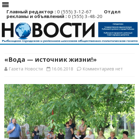
Главный редактор :
0 (555) 3-12-67
Отдел
рекламы и объявлений :
0 (555) 3-48-20
Перейти
к
содержимому
«Вода — источник жизни!»
к
Газета Новости
16.06.2018
Комментариев
нет
записи
«Вода
—
источник
жизни!»