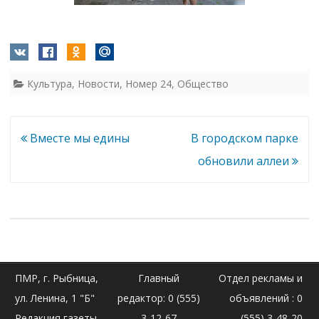
Культура
,
Новости
,
Номер 24
,
Общество
Навигация
Вместе мы едины
В городском парке
по
обновили аллеи
записям
ПМР, г. Рыбница,
Главный
Отдел рекламы и
ул. Ленина, 1 "Б"
редактор: 0 (555)
объявлений : 0
Редакция газеты
3-12-67
(555) 3-48-20