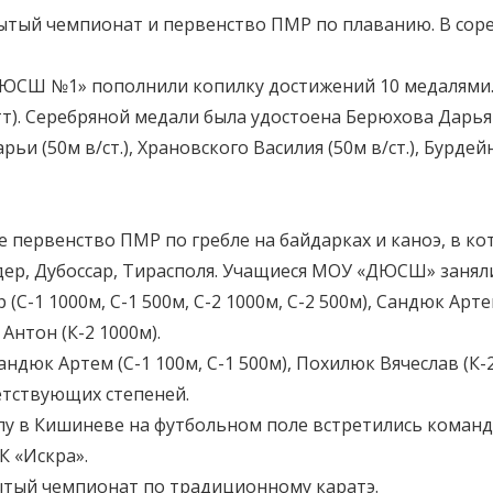
рытый чемпионат и первенство ПМР по плаванию. В сор
ДЮСШ №1» пополнили копилку достижений 10 медалями
атт). Серебряной медали была удостоена Берюхова Дарья
арьи (50м в/ст.), Храновского Василия (50м в/ст.), Бурд
е первенство ПМР по гребле на байдарках и каноэ, в ко
дер, Дубоссар, Тирасполя. Учащиеся МОУ «ДЮСШ» заняли
С-1 1000м, С-1 500м, С-2 1000м, С-2 500м), Сандюк Артем 
 Антон (К-2 1000м).
к Артем (С-1 100м, С-1 500м), Похилюк Вячеслав (К-2 1
тствующих степеней.
 в Кишиневе на футбольном поле встретились команды «
К «Искра».
ытый чемпионат по традиционному каратэ.