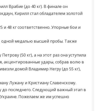
л Врабие (до 40 кг). В финале он
нокдаун, Кирилл стал обладателем золотой
 и 48 кг соответственно. Упорные бои и
ще одной медалью высшей пробы. Также
трову (50 кг), а на этот раз она уступила
я, акцентированные удары, собрав волю в
ривезли домой Владимир Негру (до 55 кг),
ману Лужану и Кристиану Славенскому.
у до последнего. Следующий важный этап в
в Украине. Пожелаем же им успешно