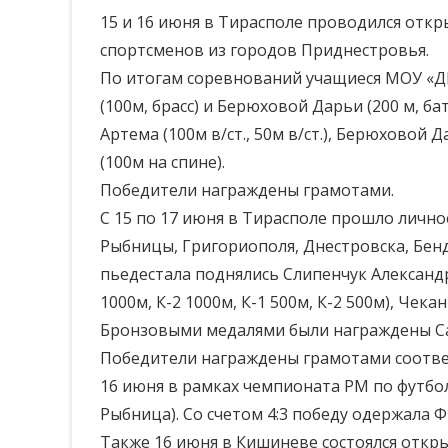
15 и 16 июня в Тирасполе проводился отк
спортсменов из городов Приднестровья.
По итогам соревнований учащиеся МОУ «
(100м, брасс) и Берюховой Дарьи (200 м, б
Артема (100м в/ст., 50м в/ст.), Берюховой Д
(100м на спине).
Победители награждены грамотами.
С 15 по 17 июня в Тирасполе прошло лично
Рыбницы, Григориополя, Днестровска, Бен
пьедестала поднялись Слипенчук Александр (
1000м, К-2 1000м, К-1 500м, К-2 500м), Чекан
Бронзовыми медалями были награждены Сандю
Победители награждены грамотами соотве
16 июня в рамках чемпионата РМ по футболу
Рыбница). Со счетом 4:3 победу одержала Ф
Также 16 июня в Кишиневе состоялся откр