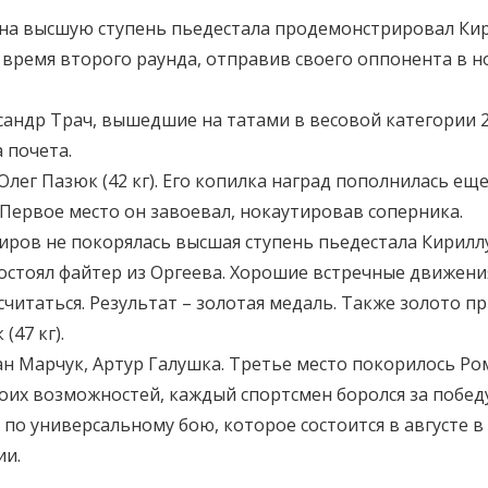
на высшую ступень пьедестала продемонстрировал Кирил
Во время второго раунда, отправив своего оппонента в 
андр Трач, вышедшие на татами в весовой категории 25
 почета.
Олег Пазюк (42 кг). Его копилка наград пополнилась е
. Первое место он завоевал, нокаутировав соперника.
ов не покорялась высшая ступень пьедестала Кириллу Пе
востоял файтер из Оргеева. Хорошие встречные движени
 считаться. Результат – золотая медаль. Также золото п
(47 кг).
н Марчук, Артур Галушка. Третье место покорилось Ро
их возможностей, каждый спортсмен боролся за побед
по универсальному бою, которое состоится в августе 
ии.