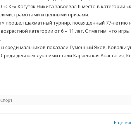
КЕ» Когутяк Никита завоевал II место в категории «ку
алями, грамотами и ценными призами.
ют» прошел шахматный турнир, посвященный 77-летию н
озрастной категории от 6 – 11 лет. Отметим, что игр
.
ы среди мальчиков показали Гуменный Яков, Ковальчу
 Среди девочек лучшими стали Карчевская Анастасия, 
,
Спорт
Ещё вч