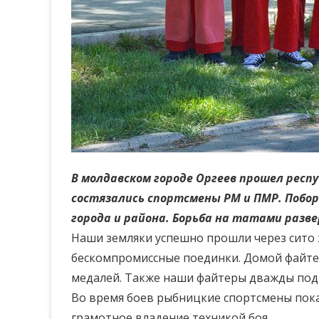
В молдавском городе Оргеев прошел респ
состязались спортсмены РМ и ПМР. Побор
города и района. Борьба на татами разв
Наши земляки успешно прошли через сито 
бескомпромиссные поединки. Домой файтер
медалей. Также наши файтеры дважды подн
Во время боев рыбницкие спортсмены пока
грамотное владение техникой боя.