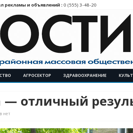
л рекламы и объявлений :
0 (555) 3-48-20
Перейти
СТВО
АГРОСЕКТОР
ЗДРАВООХРАНЕНИЕ
КУЛЬТ
к
содержимому
а — отличный резул
к
в
нет
записи