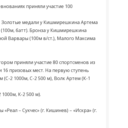
евнованиях приняли участие 100
. Золотые медали у Кишмирешкина Артема
 (100м, батт). Бронза у Кишмирешкина
ейной Варвары (100м в/ст.), Малого Максима
тором приняли участие 80 спортсменов из
 16 призовых мест. На первую ступень
(С-2 1000м, С-2 500 м), Волк Артем (К-1
000м, К-2 500 м).
Реал – Сукчес» (г. Кишинев) – «Искра» (г.