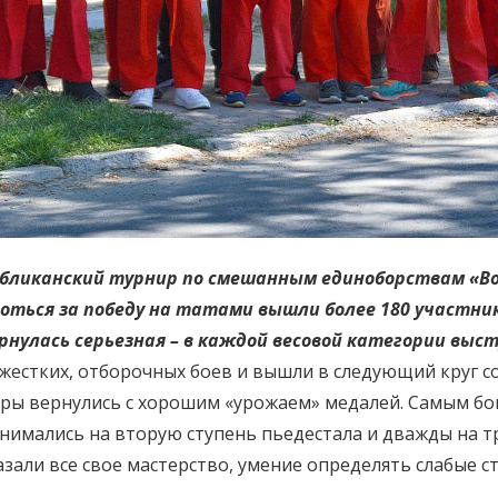
убликанский турнир по смешанным единоборствам «Во
оться за победу на татами вышли более 180 участнико
ернулась серьезная – в каждой весовой категории вы
жестких, отборочных боев и вышли в следующий круг с
ы вернулись с хорошим «урожаем» медалей. Самым бога
имались на вторую ступень пьедестала и дважды на т
зали все свое мастерство, умение определять слабые с