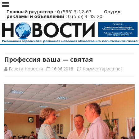
Главный редактор :
0 (555) 3-12-67
Отдел
рекламы и объявлений :
0 (555) 3-48-20
Перейти
к
содержимому
Профессия ваша — святая
к
Газета Новости
16.06.2018
Комментариев
нет
записи
Профессия
ваша
—
святая