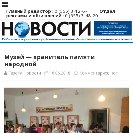
Главный редактор :
0 (555) 3-12-67
Отдел
рекламы и объявлений :
0 (555) 3-48-20
Перейти
к
содержимому
Музей — хранитель памяти
народной
к
Газета Новости
16.06.2018
Комментариев
нет
записи
Музей
—
хранитель
памяти