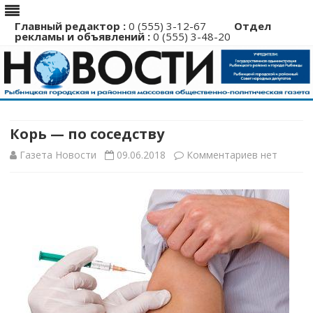
Главный редактор :
0 (555) 3-12-67
Отдел
рекламы и объявлений :
0 (555) 3-48-20
Перейти
к
содержимому
Корь — по соседству
к
Газета Новости
09.06.2018
Комментариев
нет
записи
Корь
—
по
соседству