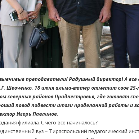
ывчивые преподаватели! Радушный директор! А все 
Г. Шевченко. 18 июня альма-матер отметит свое 25-л
 северных районов Приднестровья, где готовят спец
роший повод подвести итоги проделанной работы и з
ректор Игорь Павлинов.
здания филиала. С чего все начиналось?
единственный вуз – Тираспольский педагогический инс