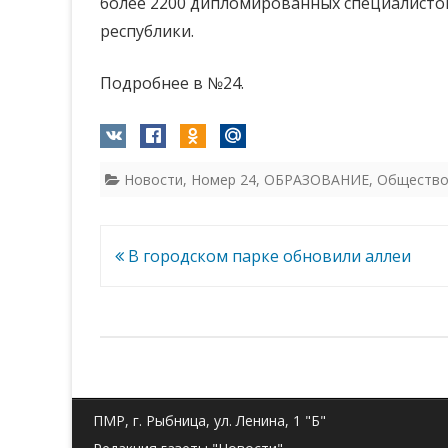
более 2200 дипломированных специалистов
республики.
Подробнее в №24.
Новости
,
Номер 24
,
ОБРАЗОВАНИЕ
,
Обществ
Навигация
В городском парке обновили аллеи
по
записям
ПМР, г. Рыбница, ул. Ленина, 1 "Б"