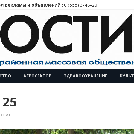
л рекламы и объявлений :
0 (555) 3-48-20
Перейти
СТВО
АГРОСЕКТОР
ЗДРАВООХРАНЕНИЕ
КУЛЬТ
к
содержимому
 25
к
в
нет
записи