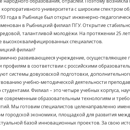
ме народного образования, отраслей. Поэтому возникла
о корпоративного университета с широким спектром об
3 года в Рыбнице был открыт инженерно-педагогически
именован в Рыбницкий филиал ПГУ. Открытие стабильн
ередовой, талантливой молодёжи. На протяжении 25 ле
ке высококвалифицированных специалистов.
бницкий филиал?
намично развивающееся учреждение, осуществляющее п
и профилям в соответствии с российскими образовате
руют системы довузовской подготовки, дополнительного
вованию учебно-методической деятельности преподава
студентами. Филиал – это четыре учебных корпуса, нау
 современным образовательным технологиям и требов
нятий. Мы готовим специалистов целенаправленно именн
том городской экономики, площадкой для развития меж
ектуальной базой инновационных проектов. За свою ис