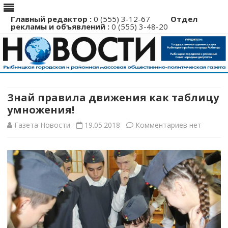
Главный редактор :
0 (555) 3-12-67
Отдел
рекламы и объявлений :
0 (555) 3-48-20
Перейти
к
содержимому
Знай правила движения как таблицу
умножения!
к
Газета Новости
19.05.2018
Комментариев
нет
записи
Знай
правила
движения
как