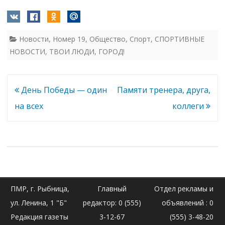
Новости
,
Номер 19
,
Общество
,
Спорт
,
СПОРТИВНЫЕ
НОВОСТИ
,
ТВОИ ЛЮДИ, ГОРОД!
Навигация
День Победы — один
Памяти тренера, друга,
по
на всех
коллеги
записям
ПМР, г. Рыбница,
Главный
Отдел рекламы и
ул. Ленина, 1 "Б"
редактор: 0 (555)
объявлений : 0
Редакция газеты
3-12-67
(555) 3-48-20