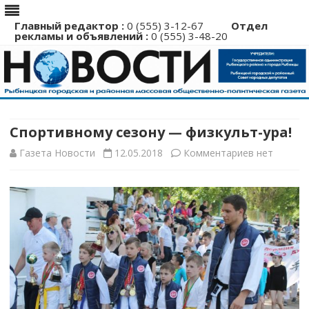
Главный редактор :
0 (555) 3-12-67
Отдел
рекламы и объявлений :
0 (555) 3-48-20
Перейти
к
содержимому
Спортивному сезону — физкульт-ура!
к
Газета Новости
12.05.2018
Комментариев
нет
записи
Спортивно
сезону
—
физкульт-
ура!