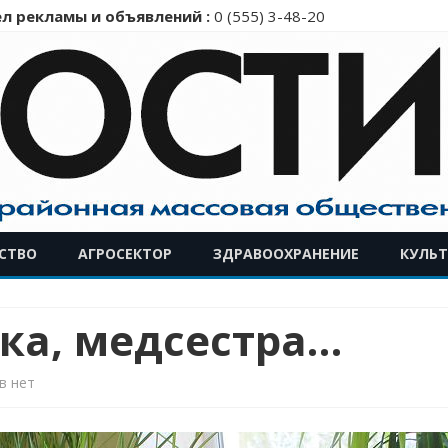
л рекламы и объявлений :
0 (555) 3-48-20
Перейти
СТВО
АГРОСЕКТОР
ЗДРАВООХРАНЕНИЕ
КУЛЬТ
к
содержимому
чка, медсестра…
к
в
нет
записи