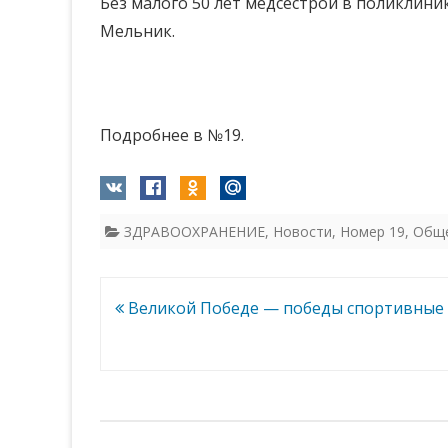
Без малого 50 лет медсестрой в поликлин
Мельник.
Подробнее в №19.
ЗДРАВООХРАНЕНИЕ
,
Новости
,
Номер 19
,
Общ
Навигация
Великой Победе — победы спортивные
по
записям