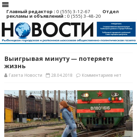
Главный редактор :
0 (555) 3-12-67
Отдел
рекламы и объявлений :
0 (555) 3-48-20
Перейти
к
содержимому
Выигрывая минуту — потеряете
жизнь
к
Газета Новости
28.04.2018
Комментариев
нет
записи
Выигрывая
минуту
—
потеряете