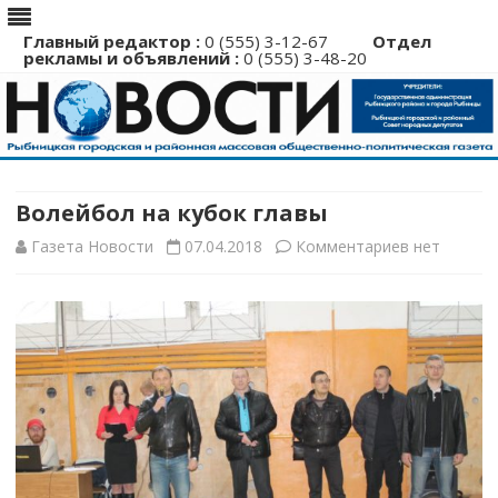
Главный редактор :
0 (555) 3-12-67
Отдел
рекламы и объявлений :
0 (555) 3-48-20
Перейти
к
содержимому
Волейбол на кубок главы
к
Газета Новости
07.04.2018
Комментариев
нет
записи
Волейбол
на
кубок
главы