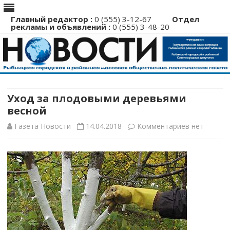
Главный редактор :
0 (555) 3-12-67
Отдел
рекламы и объявлений :
0 (555) 3-48-20
Перейти
к
содержимому
Уход за плодовыми деревьями
весной
к
Газета Новости
14.04.2018
Комментариев
нет
записи
Уход
за
плодовыми
деревьями