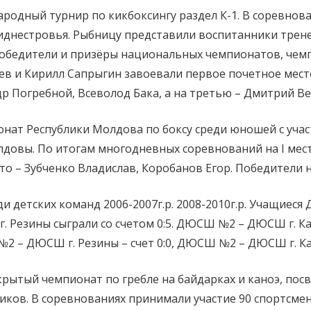
ародный турнир по кикбоксингу раздел К-1. В соревнов
иднестровья. Рыбницу представили воспитанники трен
победители и призёры национальных чемпионатов, чем
 и Кирилл Сапрыгин завоевали первое почетное место.
р Погребной, Всеволод Бака, а на третью – Дмитрий Ве
онат Республики Молдова по боксу среди юношей с уча
лдовы. По итогам многодневных соревнований на I мест
сто – Зубченко Владислав, Коробанов Егор. Победители
ди детских команд 2006-2007г.р. 2008-2010г.р. Учащиес
 Резины сыграли со счетом 0:5. ДЮСШ №2 – ДЮСШ г. Ка
№2 – ДЮСШ г. Резины – счет 0:0, ДЮСШ №2 – ДЮСШ г. Кам
Открытый чемпионат по гребле на байдарках и каноэ, п
ков. В соревнованиях принимали участие 90 спортсмен