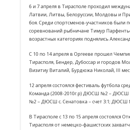
6 и 7 апреля в Тирасполе проходил междун
Латвии, Литвы, Белоруссии, Молдовы и Пр
боя. Среди спортсменов-участников были 
соревнований рыбничане Тимур Парфентьев
возрастных категориях поднялись Александ
С 10 по 14 апреля в Оргееве прошел Чемпи
Тирасполя, Бендер, Дубоссар и городов Мо
Визитиу Виталий, Бурдюжа Николай, III ме
12 апреля состоялся фестиваль футбола сре
Команда (2008-2010г.р) ДЮСШ №2 – ДЮСШ г.
№2 – ДЮСШ с. Сенатовка – счет 3:1; ДЮСШ 
В Тирасполе с 13 по 15 апреля состоялся 
Тирасполя от немецко-фашистских захватчи