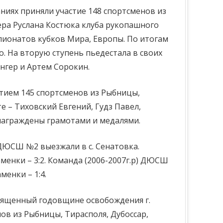
аниях приняли участие 148 спортсменов из
ера Руслана Костюка клуба рукопашного
пионатов кубков Мира, Европы. По итогам
 На вторую ступень пьедестала в своих
нгер и Артем Сорокин.
стием 145 спортсменов из Рыбницы,
е – Тиховский Евгений, Гудз Павел,
 награждены грамотами и медалями.
я ДЮСШ №2 выезжали в с. Сенатовка.
менки – 3:2. Команда (2006-2007г.р) ДЮСШ
енки – 1:4.
освященный годовщине освобождения г.
ов из Рыбницы, Тирасполя, Дубоссар,