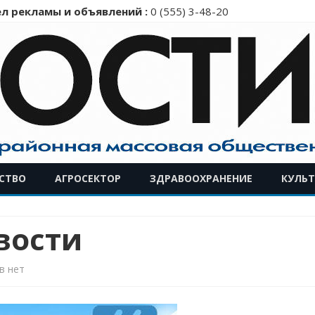
л рекламы и объявлений :
0 (555) 3-48-20
Перейти
СТВО
АГРОСЕКТОР
ЗДРАВООХРАНЕНИЕ
КУЛЬТ
к
содержимому
вости
к
в
нет
записи