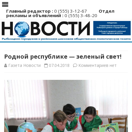
Главный редактор :
0 (555) 3-12-67
Отдел
рекламы и объявлений :
0 (555) 3-48-20
Перейти
к
содержимому
Родной республике — зеленый свет!
к
Газета Новости
07.04.2018
Комментариев
нет
записи
Родной
республике
—
зеленый
свет!