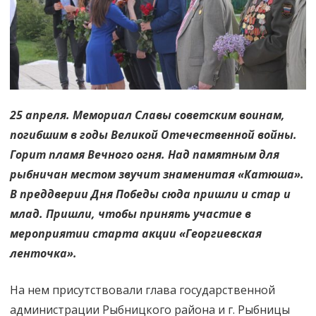
у
меня
лента
цвета
дыма
25 апреля. Мемориал Славы советским воинам,
и
погибшим в годы Великой Отечественной войны.
огня
Горит пламя Вечного огня. Над памятным для
рыбничан местом звучит знаменитая «Катюша».
В преддверии Дня Победы сюда пришли и стар и
млад. Пришли, чтобы принять участие в
мероприятии старта акции «Георгиевская
ленточка».
На нем присутствовали глава государственной
администрации Рыбницкого района и г. Рыбницы