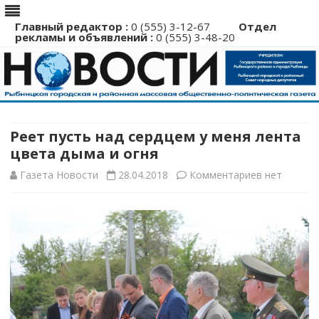
Главный редактор :
0 (555) 3-12-67
Отдел
рекламы и объявлений :
0 (555) 3-48-20
Перейти
к
содержимому
Реет пусть над сердцем у меня лента
цвета дыма и огня
к
Газета Новости
28.04.2018
Комментариев
нет
записи
Реет
пусть
над
сердцем