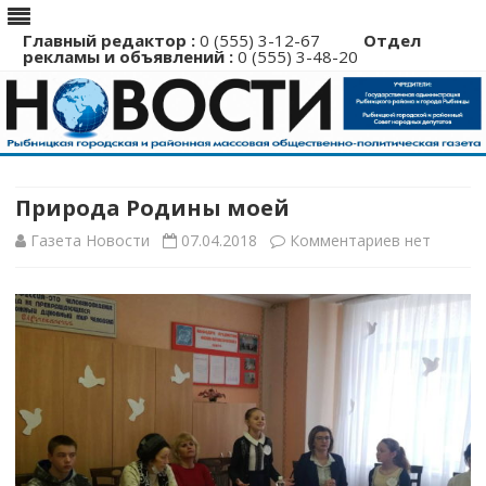
Главный редактор :
0 (555) 3-12-67
Отдел
рекламы и объявлений :
0 (555) 3-48-20
Перейти
к
содержимому
Природа Родины моей
к
Газета Новости
07.04.2018
Комментариев
нет
записи
Природа
Родины
моей