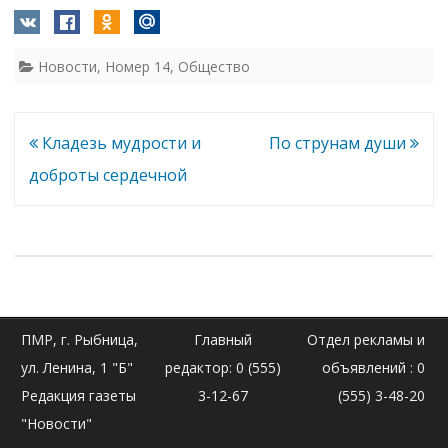
Новости
,
Номер 14
,
Общество
Навигация
Кладезь мудрости и
По струнам души
по
доброты сердечной
записям
ПМР, г. Рыбница,
Главный
Отдел рекламы и
ул. Ленина, 1 "Б"
редактор: 0 (555)
объявлений : 0
Редакция газеты
3-12-67
(555) 3-48-20
"Новости"