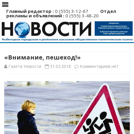
Главный редактор :
0 (555) 3-12-67
Отдел
рекламы и объявлений :
0 (555) 3-48-20
Перейти
к
содержимому
«Внимание, пешеход!»
к
Газета Новости
31.03.2018
Комментариев
нет
записи
«Внимание,
пешеход!»