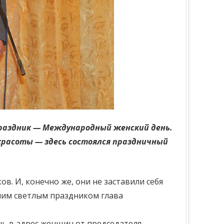
праздник — Международный женский день.
красоты — здесь состоялся праздничный
. И, конечно же, они не заставили себя
нним светлым праздником глава
нь в адрес женщин от председателя