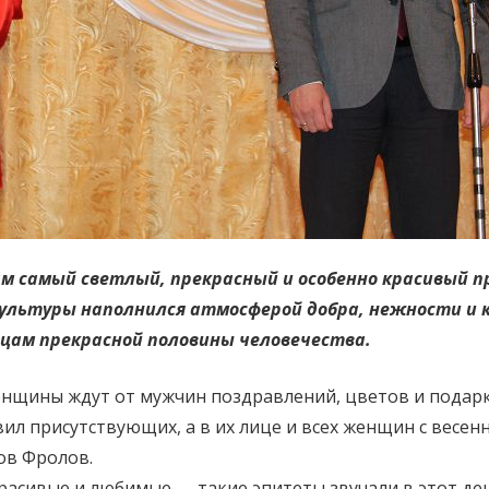
ам самый светлый, прекрасный и особенно красивый 
культуры наполнился атмосферой добра, нежности и 
цам прекрасной половины человечества.
щины ждут от мужчин поздравлений, цветов и подарков
вил присутствующих, а в их лице и всех женщин с весе
ов Фролов.
расивые и любимые — такие эпитеты звучали в этот де