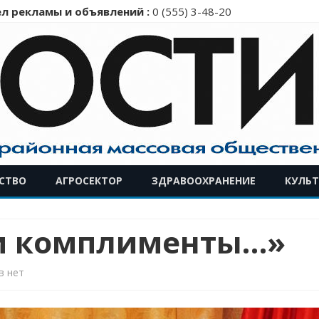
л рекламы и объявлений :
0 (555) 3-48-20
Перейти
СТВО
АГРОСЕКТОР
ЗДРАВООХРАНЕНИЕ
КУЛЬТ
к
содержимому
 и комплименты…»
к
в
нет
записи