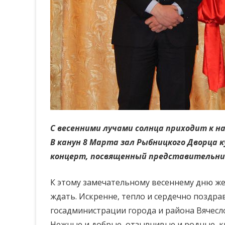
С весенними лучами солнца приходит к н
В канун 8 Марта зал Рыбницкого Дворца 
концерт, посвященный представительни
К этому замечательному весеннему дню жен
ждать. Искренне, тепло и сердечно поздра
госадминистрации города и района Вячесл
Нежные и добрые, отзывчивые и родные, к