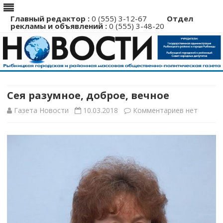
Главный редактор :
0 (555) 3-12-67
Отдел
рекламы и объявлений :
0 (555) 3-48-20
Перейти
к
содержимому
Сея разумное, доброе, вечное
к
Газета Новости
10.03.2018
Комментариев
нет
записи
Сея
разумное,
доброе,
вечное