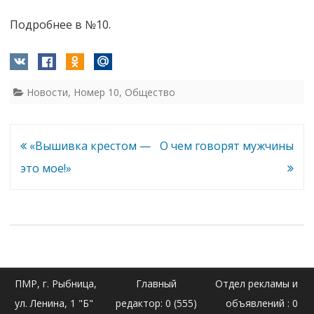
Подробнее в №10.
Новости
,
Номер 10
,
Общество
Навигация
«Вышивка крестом —
О чем говорят мужчины
по
это мое!»
записям
ПМР, г. Рыбница,
Главный
Отдел рекламы и
ул. Ленина, 1 "Б"
редактор: 0 (555)
объявлений : 0