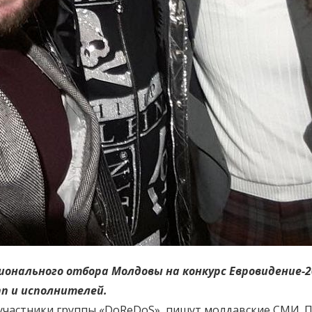
ионального отбора Молдовы на конкурс Евровидение-2
пп и исполнителей.
участники группы «DoReDoS», пишут молдавские СМИ. 