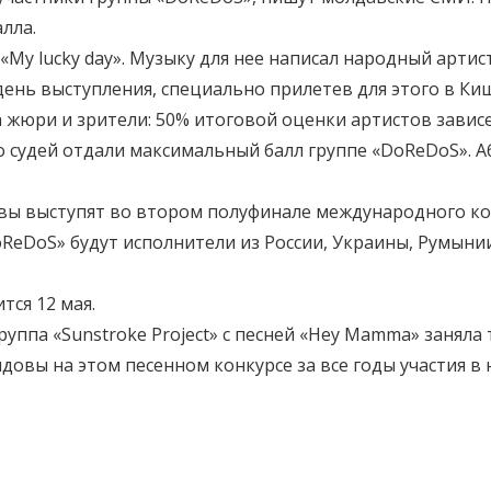
лла.
My lucky day». Музыку для нее написал народный артис
ень выступления, специально прилетев для этого в Ки
жюри и зрители: 50% итоговой оценки артистов зависел
о судей отдали максимальный балл группе «DoReDoS». А
 выступят во втором полуфинале международного конк
oReDoS» будут исполнители из России, Украины, Румын
тся 12 мая.
ппа «Sunstroke Project» с песней «Hey Mamma» заняла 
овы на этом песенном конкурсе за все годы участия в 