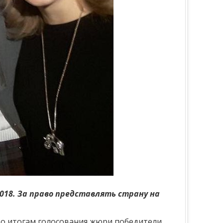
018. За право представлять страну на
По итогам голосования жюри победители