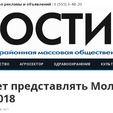
л рекламы и объявлений :
0 (555) 3-48-20
Перейти
СТВО
АГРОСЕКТОР
ЗДРАВООХРАНЕНИЕ
КУЛЬТ
к
содержимому
ет представлять Мо
018
к
в
нет