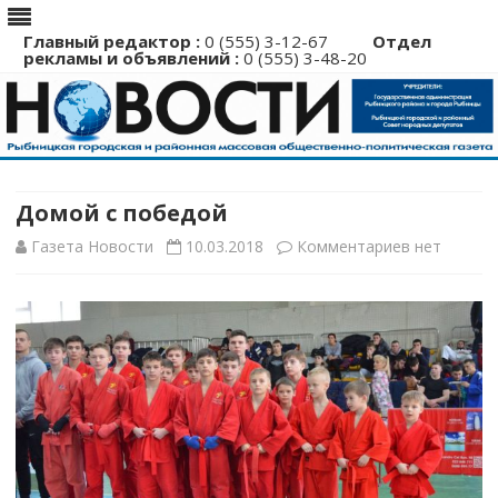
Главный редактор :
0 (555) 3-12-67
Отдел
рекламы и объявлений :
0 (555) 3-48-20
Перейти
к
содержимому
Домой с победой
к
Газета Новости
10.03.2018
Комментариев
нет
записи
Домой
с
победой