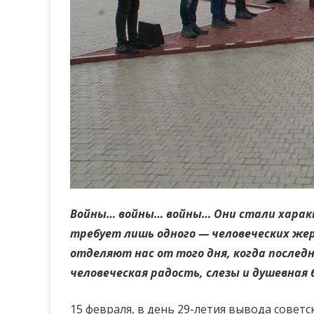
Войны… войны… войны… Они стали характ
требует лишь одного — человеческих жерт
отделяют нас от того дня, когда послед
человеческая радость, слезы и душевная
15 февраля, в день 29-летия вывода совет