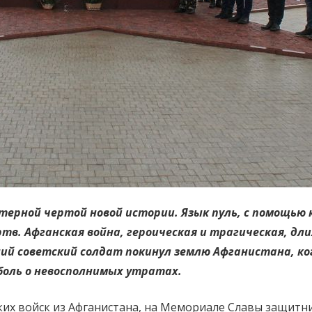
ерной чертой новой истории. Язык пуль, с помощью
в. Афганская война, героическая и трагическая, дли
ний советский солдат покинул землю Афганистана, к
 боль о невосполнимых утратах.
ских войск из Афганистана, на Мемориале Славы защитн