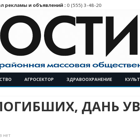
л рекламы и объявлений :
0 (555) 3-48-20
Перейти
СТВО
АГРОСЕКТОР
ЗДРАВООХРАНЕНИЕ
КУЛЬТ
к
содержимому
ПОГИБШИХ, ДАНЬ У
к
в
нет