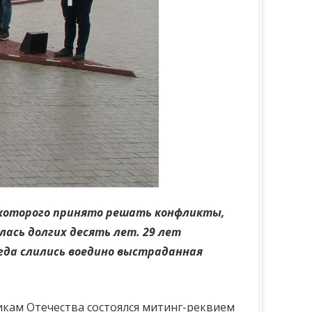
 которого принято решать конфликты,
лась долгих десять лет. 29 лет
огда слились воедино выстраданная
икам Отечества состоялся митинг-реквием