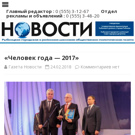
Главный редактор :
0 (555) 3-12-67
Отдел
рекламы и объявлений :
0 (555) 3-48-20
Перейти
к
содержимому
«Человек года — 2017»
к
Газета Новости
24.02.2018
Комментариев
нет
записи
«Человек
года
—
2017»