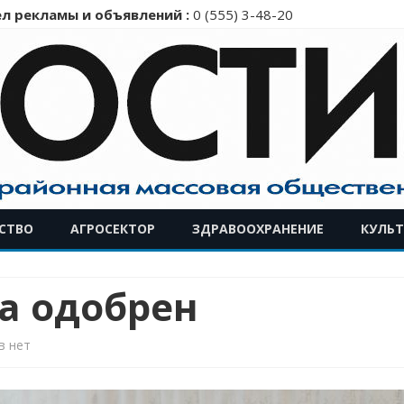
л рекламы и объявлений :
0 (555) 3-48-20
Перейти
СТВО
АГРОСЕКТОР
ЗДРАВООХРАНЕНИЕ
КУЛЬТ
к
содержимому
а одобрен
к
в
нет
записи