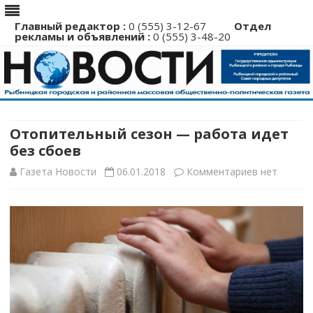
Главный редактор :
0 (555) 3-12-67
Отдел
рекламы и объявлений :
0 (555) 3-48-20
Перейти
к
содержимому
Отопительный сезон — работа идет
без сбоев
к
Газета Новости
06.01.2018
Комментариев
нет
записи
Отопитель
сезон
—
работа