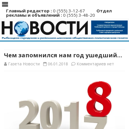
Главный редактор :
0 (555) 3-12-67
Отдел
рекламы и объявлений :
0 (555) 3-48-20
Перейти
к
содержимому
Чем запомнился нам год ушедший…
к
Газета Новости
06.01.2018
Комментариев
нет
записи
Чем
запомнился
нам
год
ушедший…