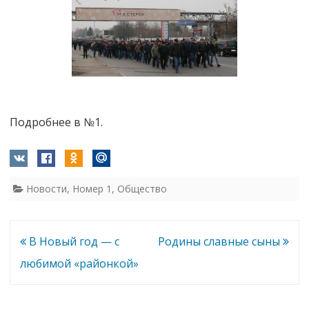
Подробнее в №1.
Новости
,
Номер 1
,
Общество
Навигация
В Новый год — с
Родины славные сыны
по
любимой «районкой»
записям