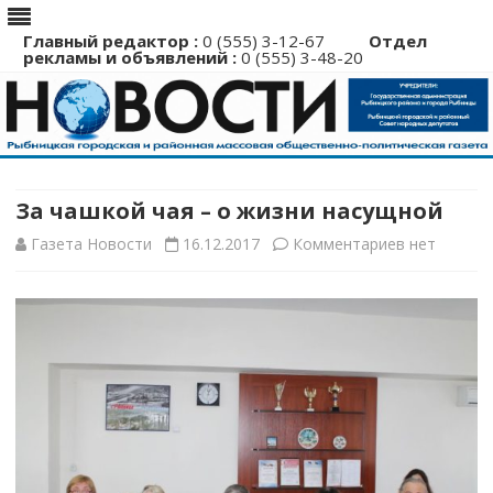
Главный редактор :
0 (555) 3-12-67
Отдел
рекламы и объявлений :
0 (555) 3-48-20
Перейти
к
содержимому
За чашкой чая – о жизни насущной
к
Газета Новости
16.12.2017
Комментариев
нет
записи
За
чашкой
чая
–
о