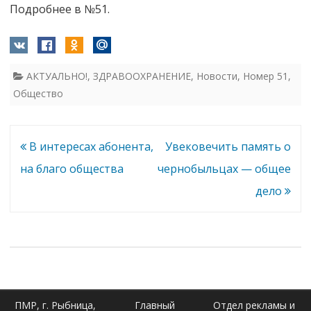
Подробнее в №51.
АКТУАЛЬНО!
,
ЗДРАВООХРАНЕНИЕ
,
Новости
,
Номер 51
,
Общество
Навигация
В интересах абонента,
Увековечить память о
по
на благо общества
чернобыльцах — общее
записям
дело
ПМР, г. Рыбница,
Главный
Отдел рекламы и