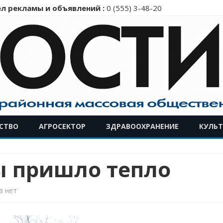
л рекламы и объявлений :
0 (555) 3-48-20
Перейти
СТВО
АГРОСЕКТОР
ЗДРАВООХРАНЕНИЕ
КУЛЬТ
к
содержимому
ы пришло тепло
к
в
нет
записи