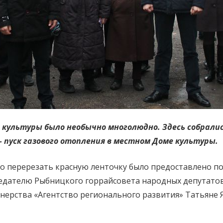
культуры было необычно многолюдно. Здесь собрались
– пуск газового отопления в местном Доме культуры.
о перерезать красную ленточку было предоставлено по
седателю Рыбницкого горрайсовета народных депутатов
ерства «Агентство регионального развития» Татьяне 