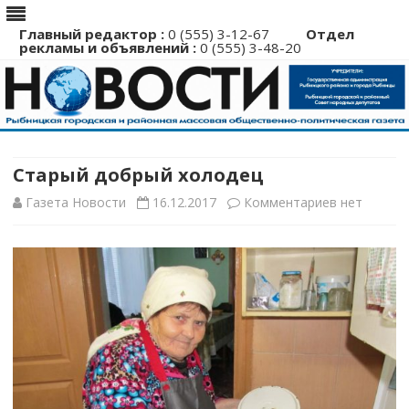
Главный редактор :
0 (555) 3-12-67
Отдел
рекламы и объявлений :
0 (555) 3-48-20
Перейти
к
содержимому
Старый добрый холодец
к
Газета Новости
16.12.2017
Комментариев
нет
записи
Старый
добрый
холодец