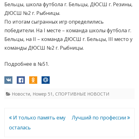
Бельцы, школа футбола г. Бельцы, ДЮСШ г. Резины,
ДЮСШ №2 г. Рыбницы.
По итогам сыгранных игр определились
победители. На I месте – команда школы футбола г.
Бельцы, на II – команда ДЮСШ г. Бельцы, III место у
команды ДЮСШ №2 г. Рыбницы.
Подробнее в №51.
Новости
,
Номер 51
,
СПОРТИВНЫЕ НОВОСТИ
Навигация
И только память ему
Лучший по профессии
по
осталась
записям