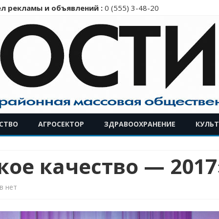
л рекламы и объявлений :
0 (555) 3-48-20
Перейти
СТВО
АГРОСЕКТОР
ЗДРАВООХРАНЕНИЕ
КУЛЬТ
к
содержимому
ое качество — 2017
к
в
нет
записи