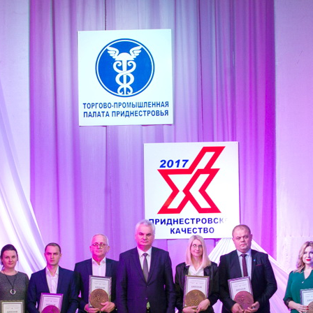
«Приднестровское
качество
—
2017»