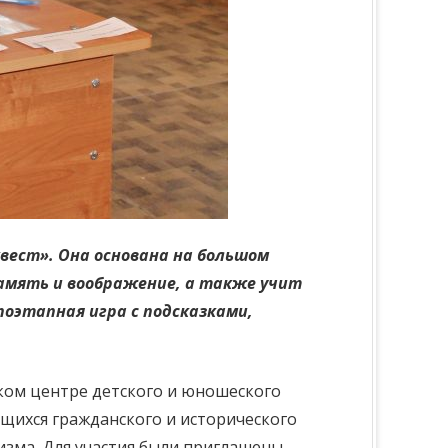
вест». Она основана на большом
память и воображение, а также учит
поэтапная игра с подсказками,
цком центре детского и юношеского
щихся гражданского и исторического
изма. Для участия были приглашены