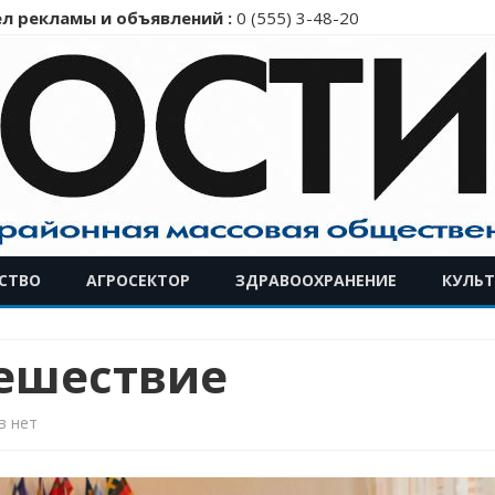
л рекламы и объявлений :
0 (555) 3-48-20
Перейти
СТВО
АГРОСЕКТОР
ЗДРАВООХРАНЕНИЕ
КУЛЬТ
к
содержимому
ешествие
к
в
нет
записи