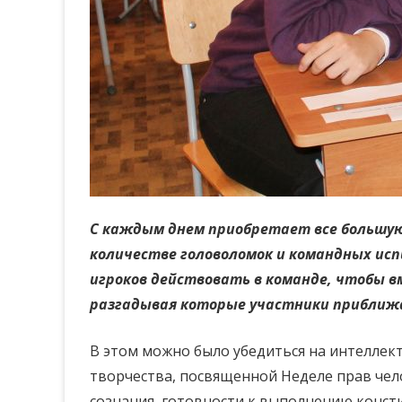
С каждым днем приобретает все большую
количестве головоломок и командных исп
игроков действовать в команде, чтобы в
разгадывая которые участники приближ
В этом можно было убедиться на интеллек
творчества, посвященной Неделе прав чел
сознания, готовности к выполнению конст