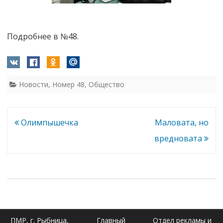
Подробнее в №48.
Новости
,
Номер 48
,
Общество
Навигация
Олимпышечка
Маловата, но
по
вредновата
записям
ПМР, г. Рыбница,
Главный
Отдел рекламы и