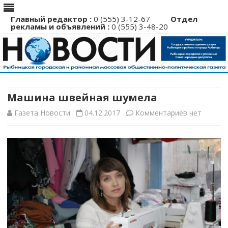
Главный редактор :
0 (555) 3-12-67
Отдел
рекламы и объявлений :
0 (555) 3-48-20
Перейти
к
содержимому
Машина швейная шумела
к
Газета Новости
04.12.2017
Комментариев
нет
записи
Машина
швейная
шумела