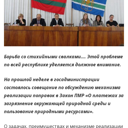
актуально
и
реально
Борьба со стихийными свалками…. Этой проблеме
по всей республике уделяется должное внимание.
На прошлой неделе в госадминистрации
состоялось совещание по обсуждению механизма
реализации поправок в Закон ПМР «О платежах за
загрязнение окружающей природной среды и
пользование природными ресурсами».
О задачах, преимуществах и механизме реализации