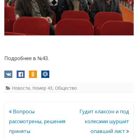
Подробнее в №43.
Новости
,
Номер 43
,
Общество
Навигация
Вопросы
Гудит клаксон и под
по
рассмотрены, решения
колесами шуршит
записям
приняты
опавший лист