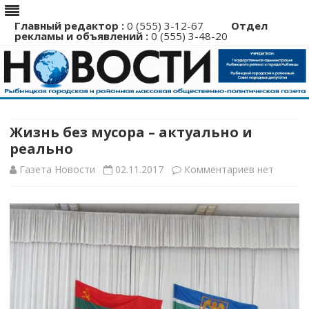
Главный редактор :
0 (555) 3-12-67
Отдел
рекламы и объявлений :
0 (555) 3-48-20
Перейти
к
содержимому
Жизнь без мусора – актуально и
реально
к
Газета Новости
02.11.2017
Комментариев
нет
записи
Жизнь
без
мусора
–