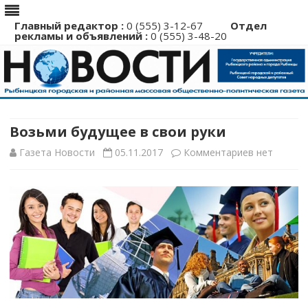
Главный редактор :
0 (555) 3-12-67
Отдел
рекламы и объявлений :
0 (555) 3-48-20
Перейти
к
содержимому
Возьми будущее в свои руки
к
Газета Новости
05.11.2017
Комментариев
нет
записи
Возьми
будущее
в
свои
руки