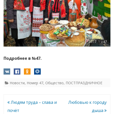
Подробнее в №47.
Новости
,
Номер 47
,
Общество
,
ПОСТПРАЗДНИЧНОЕ
Навигация
Людям труда – слава и
Любовью к городу
по
почёт
дыша