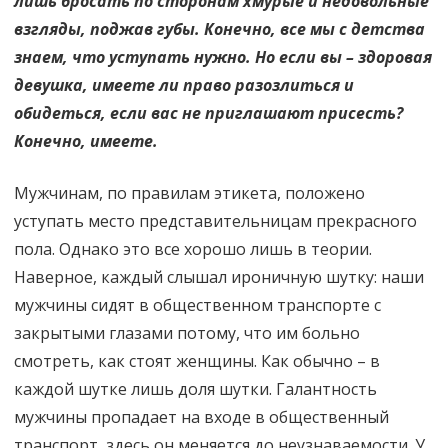
лишь бросать по сторонам хмурые и недовольные
джентельм
взгляды, поджав губы. Конечно, все мы с детства
знаем, что уступать нужно. Но если вы – здоровая
девушка, имеете ли право разозлиться и
обидеться, если вас не приглашают присесть?
Конечно, имеете.
Мужчинам, по правилам этикета, положено
уступать место представительницам прекрасного
пола. Однако это все хорошо лишь в теории.
Наверное, каждый слышал ироничную шутку: наши
мужчины сидят в общественном транспорте с
закрытыми глазами потому, что им больно
смотреть, как стоят женщины. Как обычно – в
каждой шутке лишь доля шутки. Галантность
мужчины пропадает на входе в общественный
транспорт, здесь он меняется до неузнаваемости. У