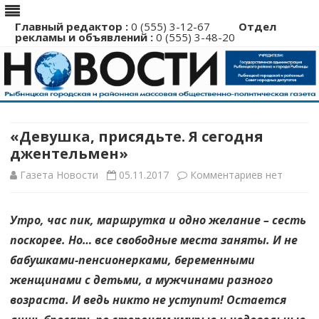
Главный редактор :
0 (555) 3-12-67
Отдел
рекламы и объявлений :
0 (555) 3-48-20
Перейти
к
содержимому
«Девушка, присядьте. Я сегодня
джентельмен»
к
Газета Новости
05.11.2017
Комментариев
нет
записи
Утро, час пик, маршрутка и одно желание – сесть
«Девушка,
поскорее. Но… все свободные места заняты. И не
присядьте.
бабушками-пенсионерками, беременными
Я
женщинами с детьми, а мужчинами разного
возраста. И ведь никто не уступит! Остается
сегодня