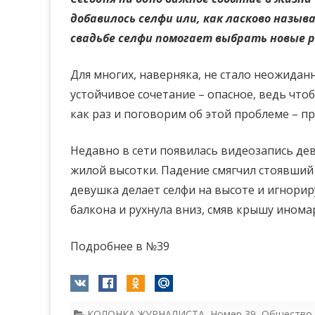
добавилось селфи или, как ласково назыв
свадьбе селфи помогает выбрать новые 
Для многих, наверняка, не стало неожиданн
устойчивое сочетание – опасное, ведь что
как раз и поговорим об этой проблеме – п
Недавно в сети появилась видеозапись дев
жилой высотки. Падение смягчил стоявший
девушка делает селфи на высоте и игнорир
балкона и рухнула вниз, смяв крышу иномар
Подробнее в №39
КОЛОНКА ЖУРНАЛИСТА
,
Номер 39
,
Общество