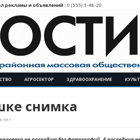
л рекламы и объявлений :
0 (555) 3-48-20
Перейти
СТВО
АГРОСЕКТОР
ЗДРАВООХРАНЕНИЕ
КУЛЬТ
к
содержимому
шке снимка
к
в
нет
записи
 человека не проходит без фотографий. А последние 