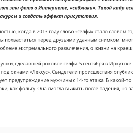
Жизнь
ают эти фото в Интернете, «себяшки». Такой кадр все
на
ракурсы и создать эффект присутствия.
краешке
остью, когда в 2013 году слово «селфи» стало словом го
снимка
бы похвастаться перед друзьями удачным снимком, мног
роблеме экстремального развлечения, о жизни на краеш
ушки, сделавшей роковое селфи. 5 сентября в Иркутске 
 под окнами «Лексус». Свидетели происшествия опублик
ует предупреждение мужчины с 14-го этажа. В какой-то
ки, как фольгу. Она смогла выжить после падения, но 