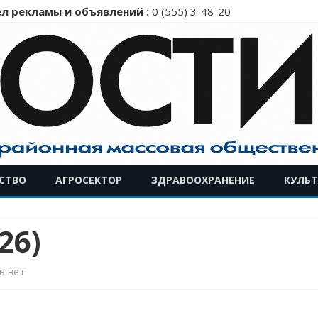
л рекламы и объявлений :
0 (555) 3-48-20
Перейти
СТВО
АГРОСЕКТОР
ЗДРАВООХРАНЕНИЕ
КУЛЬТ
к
содержимому
26)
к
в
нет
записи