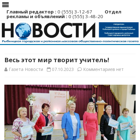
Главный редактор :
0 (555) 3-12-67
Отдел
рекламы и объявлений :
0 (555) 3-48-20
Перейти
к
содержимому
Весь этот мир творит учитель!
к
Газета Новости
07.10.2023
Комментариев
нет
записи
Весь
этот
мир
творит
учитель!