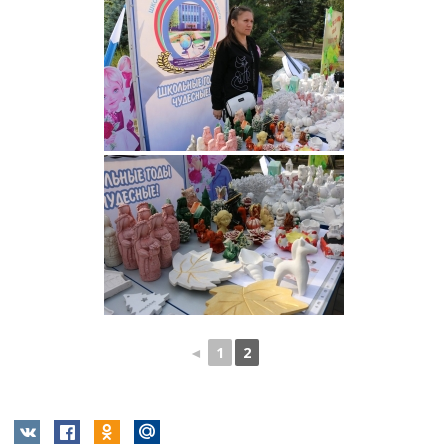
◄
1
2