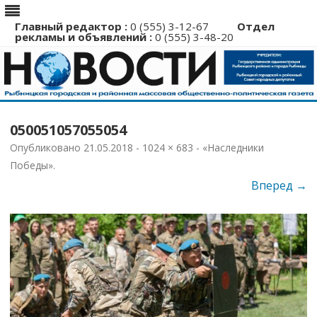
Главный редактор :
0 (555) 3-12-67
Отдел
рекламы и объявлений :
0 (555) 3-48-20
Перейти
к
050051057055054
содержимому
Опубликовано
21.05.2018
-
1024 × 683
-
«Наследники
Победы»
.
Вперед →