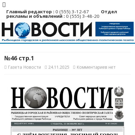
Главный редактор :
0 (555) 3-12-67
Отдел
рекламы и объявлений :
0 (555) 3-48-20
Перейти
к
содержимому
№46 стр.1
к
Газета Новости
24.11.2025
Комментариев
нет
записи
№46
стр.1