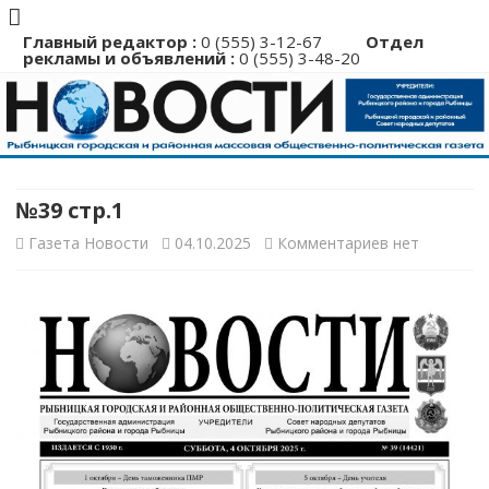
Главный редактор :
0 (555) 3-12-67
Отдел
рекламы и объявлений :
0 (555) 3-48-20
Перейти
к
содержимому
№39 стр.1
к
Газета Новости
04.10.2025
Комментариев
нет
записи
№39
стр.1