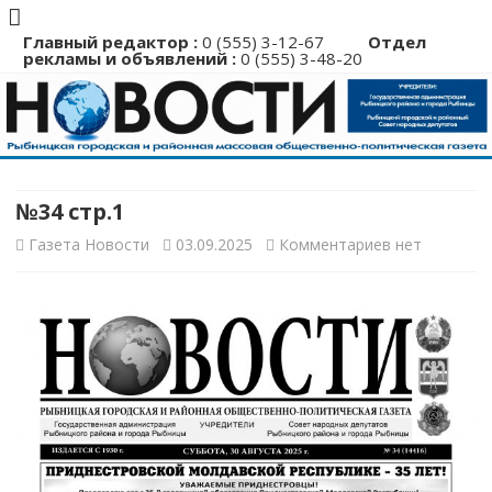
Главный редактор :
0 (555) 3-12-67
Отдел
рекламы и объявлений :
0 (555) 3-48-20
Перейти
к
содержимому
№34 стр.1
к
Газета Новости
03.09.2025
Комментариев
нет
записи
№34
стр.1