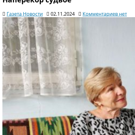
к
Газета Новости
02.11.2024
Комментариев
нет
записи
Напере
судьбе