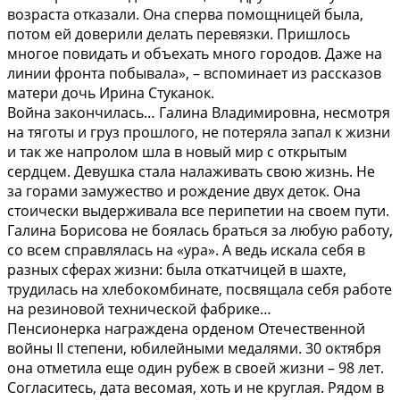
возраста отказали. Она сперва помощницей была,
потом ей доверили делать перевязки. Пришлось
многое повидать и объехать много городов. Даже на
линии фронта побывала», – вспоминает из рассказов
матери дочь Ирина Стуканок.
Война закончилась… Галина Владимировна, несмотря
на тяготы и груз прошлого, не потеряла запал к жизни
и так же напролом шла в новый мир с открытым
сердцем. Девушка стала налаживать свою жизнь. Не
за горами замужество и рождение двух деток. Она
стоически выдерживала все перипетии на своем пути.
Галина Борисова не боялась браться за любую работу,
со всем справлялась на «ура». А ведь искала себя в
разных сферах жизни: была откатчицей в шахте,
трудилась на хлебокомбинате, посвящала себя работе
на резиновой технической фабрике…
Пенсионерка награждена орденом Отечественной
войны II степени, юбилейными медалями. 30 октября
она отметила еще один рубеж в своей жизни – 98 лет.
Согласитесь, дата весомая, хоть и не круглая. Рядом в