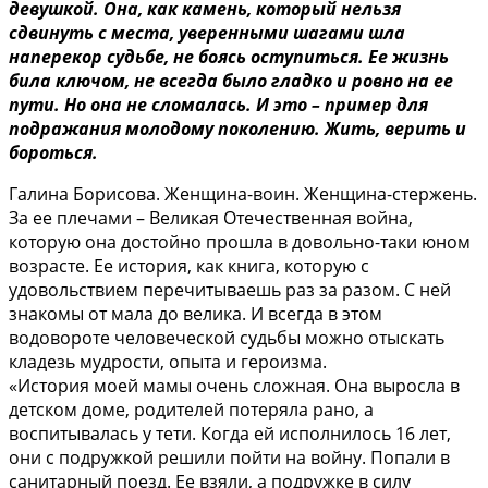
девушкой. Она, как камень, который нельзя
сдвинуть с места, уверенными шагами шла
наперекор судьбе, не боясь оступиться. Ее жизнь
била ключом, не всегда было гладко и ровно на ее
пути. Но она не сломалась. И это – пример для
подражания молодому поколению. Жить, верить и
бороться.
Галина Борисова. Женщина-воин. Женщина-стержень.
За ее плечами – Великая Отечественная война,
которую она достойно прошла в довольно-таки юном
возрасте. Ее история, как книга, которую с
удовольствием перечитываешь раз за разом. С ней
знакомы от мала до велика. И всегда в этом
водовороте человеческой судьбы можно отыскать
кладезь мудрости, опыта и героизма.
«История моей мамы очень сложная. Она выросла в
детском доме, родителей потеряла рано, а
воспитывалась у тети. Когда ей исполнилось 16 лет,
они с подружкой решили пойти на войну. Попали в
санитарный поезд. Ее взяли, а подружке в силу