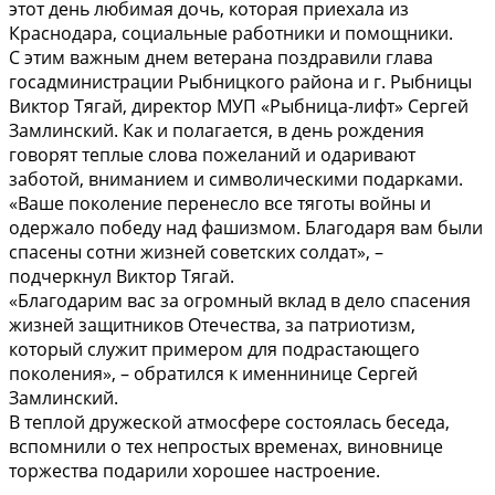
этот день любимая дочь, которая приехала из
Краснодара, социальные работники и помощники.
С этим важным днем ветерана поздравили глава
госадминистрации Рыбницкого района и г. Рыбницы
Виктор Тягай, директор МУП «Рыбница-лифт» Сергей
Замлинский. Как и полагается, в день рождения
говорят теплые слова пожеланий и одаривают
заботой, вниманием и символическими подарками.
«Ваше поколение перенесло все тяготы войны и
одержало победу над фашизмом. Благодаря вам были
спасены сотни жизней советских солдат», –
подчеркнул Виктор Тягай.
«Благодарим вас за огромный вклад в дело спасения
жизней защитников Отечества, за патриотизм,
который служит примером для подрастающего
поколения», – обратился к именнинице Сергей
Замлинский.
В теплой дружеской атмосфере состоялась беседа,
вспомнили о тех непростых временах, виновнице
торжества подарили хорошее настроение.