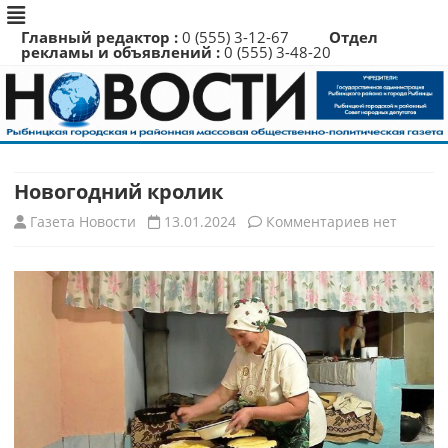
Главный редактор :
0 (555) 3-12-67
Отдел
рекламы и объявлений :
0 (555) 3-48-20
Перейти
к
содержимому
Новогодний кролик
к
Газета Новости
13.01.2024
Комментариев
нет
записи
Новогодни
кролик