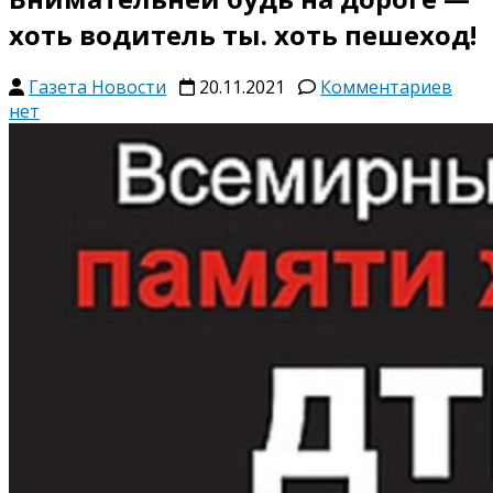
хоть водитель ты. хоть пешеход!
к
Газета Новости
20.11.2021
Комментариев
запи
нет
Вни
будь
на
доро
—
хоть
вод
ты.
хоть
пеше