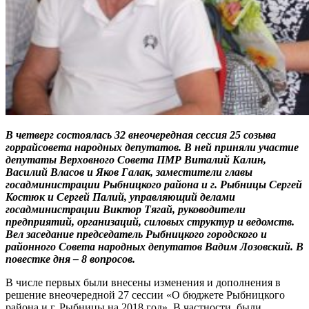
В четверг состоялась 32 внеочередная сессия 25 созыва
горрайсовета народных депутатов. В ней приняли участие
депутаты Верховного Совета ПМР Виталий Калин,
Василий Власов и Яков Галак, заместители главы
госадминистрации Рыбницкого района и г. Рыбницы Сергей
Костюк и Сергей Палий, управляющий делами
госадминистрации Виктор Тягай, руководители
предприятий, организаций, силовых структур и ведомств.
Вел заседание председатель Рыбницкого городского и
районного Совета народных депутатов Вадим Лозовский. В
повестке дня – 8 вопросов.
В числе первых были внесены изменения и дополнения в
решение внеочередной 27 сессии «О бюджете Рыбницкого
района и г. Рыбницы на 2018 год». В частности, были