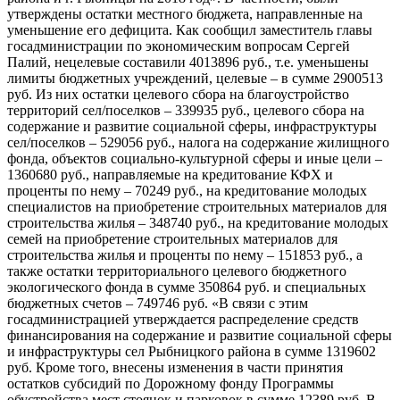
утверждены остатки местного бюджета, направленные на
уменьшение его дефицита. Как сообщил заместитель главы
госадминистрации по экономическим вопросам Сергей
Палий, нецелевые составили 4013896 руб., т.е. уменьшены
лимиты бюджетных учреждений, целевые – в сумме 2900513
руб. Из них остатки целевого сбора на благоустройство
территорий сел/поселков – 339935 руб., целевого сбора на
содержание и развитие социальной сферы, инфраструктуры
сел/поселков – 529056 руб., налога на содержание жилищного
фонда, объектов социально-культурной сферы и иные цели –
1360680 руб., направляемые на кредитование КФХ и
проценты по нему – 70249 руб., на кредитование молодых
специалистов на приобретение строительных материалов для
строительства жилья – 348740 руб., на кредитование молодых
семей на приобретение строительных материалов для
строительства жилья и проценты по нему – 151853 руб., а
также остатки территориального целевого бюджетного
экологического фонда в сумме 350864 руб. и специальных
бюджетных счетов – 749746 руб. «В связи с этим
госадминистрацией утверждается распределение средств
финансирования на содержание и развитие социальной сферы
и инфраструктуры сел Рыбницкого района в сумме 1319602
руб. Кроме того, внесены изменения в части принятия
остатков субсидий по Дорожному фонду Программы
обустройства мест стоянок и парковок в сумме 12389 руб. В