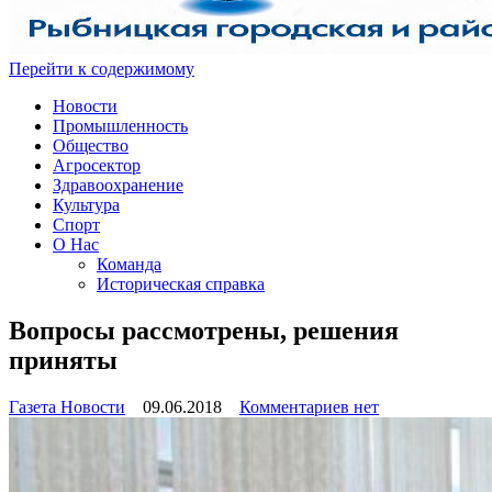
Перейти к содержимому
Новости
Промышленность
Общество
Агросектор
Здравоохранение
Культура
Спорт
О Нас
Команда
Историческая справка
Вопросы рассмотрены, решения
приняты
к
Газета Новости
09.06.2018
Комментариев
нет
записи
Вопросы
рассмотрены,
решения